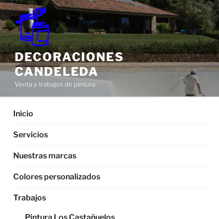
Saltar
al
contenido
DECORACIONES
CANDELEDA
Venta y trabajos de pintura
Inicio
Servicios
Nuestras marcas
Colores personalizados
Trabajos
Pintura Los Castañuelos