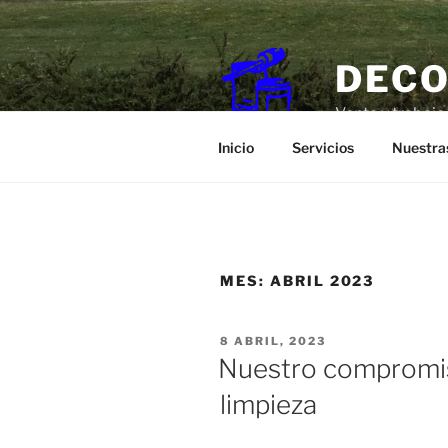
Saltar
al
contenido
DECO
Venta y trabajo
Inicio
Servicios
Nuestra
MES:
ABRIL 2023
PUBLICADO
8 ABRIL, 2023
EL
Nuestro compromis
limpieza