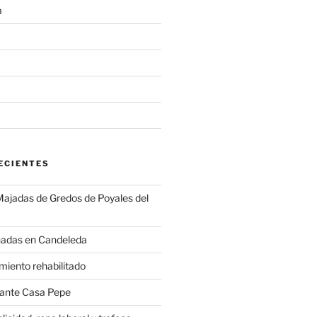
a
ECIENTES
 Majadas de Gredos de Poyales del
hadas en Candeleda
miento rehabilitado
rante Casa Pepe