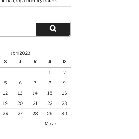
licidad, ropa laboral y trofeos
Buscar
abril 2023
X
J
V
S
D
1
2
5
6
7
8
9
12
13
14
15
16
19
20
21
22
23
26
27
28
29
30
May »