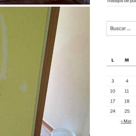
Trabajos de pub
Buscar
por:
L
M
3
4
10
11
17
18
24
25
« Mar