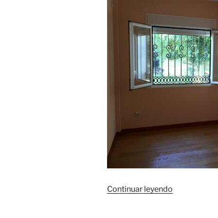
«Nuestro
Continuar leyendo
compromiso
La