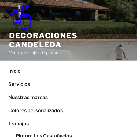
Saltar
al
contenido
DECORACIONES
CANDELEDA
Venta y trabajos de pintura
Inicio
Servicios
Nuestras marcas
Colores personalizados
Trabajos
Pintura Los Castañuelos