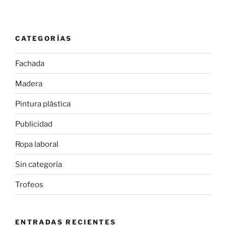
en
el
Valle
CATEGORÍAS
del
Tiétar
Fachada
–
Sur
Madera
de
Gredos»
Pintura plástica
Publicidad
Ropa laboral
Sin categoría
Trofeos
ENTRADAS RECIENTES