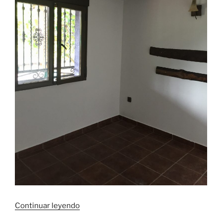
«Techos
Continuar leyendo
de