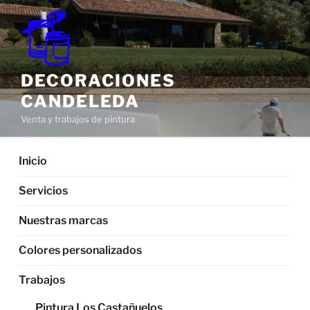
Saltar
al
contenido
DECORACIONES
CANDELEDA
Venta y trabajos de pintura
Inicio
Servicios
Nuestras marcas
Colores personalizados
Trabajos
Pintura Los Castañuelos