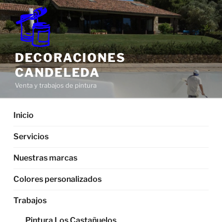
Saltar
al
contenido
DECORACIONES
CANDELEDA
Venta y trabajos de pintura
Inicio
Servicios
Nuestras marcas
Colores personalizados
Trabajos
Pintura Los Castañuelos