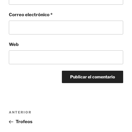
Correo electrónico
*
Web
Navegación
Entrada
ANTERIOR
de
anterior:
Trofeos
entradas