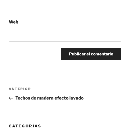
Web
Navegación
Entrada
ANTERIOR
de
anterior:
Techos de madera efecto lavado
entradas
CATEGORÍAS