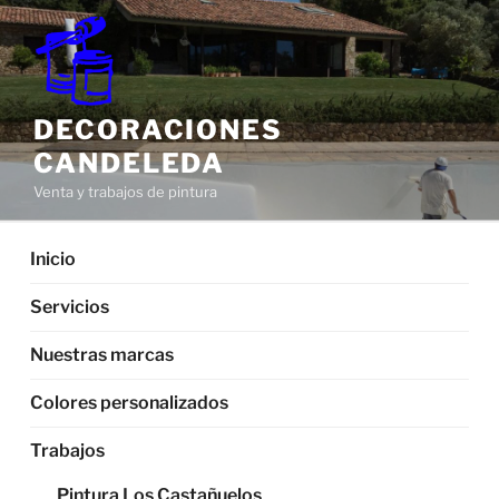
Saltar
al
contenido
DECORACIONES
CANDELEDA
Venta y trabajos de pintura
Inicio
Servicios
Nuestras marcas
Colores personalizados
Trabajos
Pintura Los Castañuelos