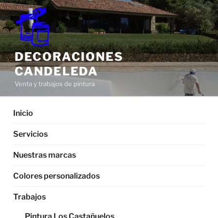
Saltar
al
contenido
DECORACIONES
CANDELEDA
Venta y trabajos de pintura
Inicio
Servicios
Nuestras marcas
Colores personalizados
Trabajos
Pintura Los Castañuelos