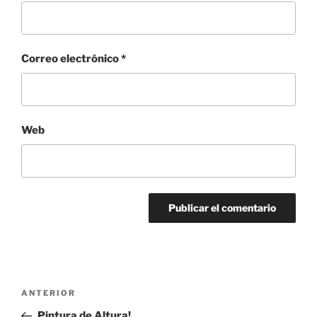
Correo electrónico
*
Web
Navegación
Entrada
ANTERIOR
de
anterior:
Pintura de Altura!