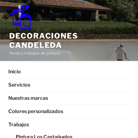
Saltar
al
contenido
DECORACIONES
CANDELEDA
Venta y trabajos de pintura
Inicio
Servicios
Nuestras marcas
Colores personalizados
Trabajos
Pintura Los Castañuelos