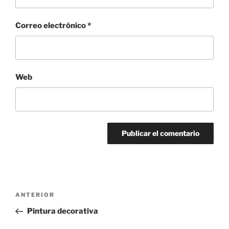
Correo electrónico
*
Web
Navegación
Entrada
ANTERIOR
de
anterior:
Pintura decorativa
entradas