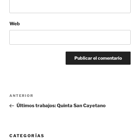
Web
Navegación
Entrada
ANTERIOR
de
anterior:
Últimos trabajos: Quinta San Cayetano
entradas
CATEGORÍAS