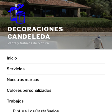
Saltar
al
contenido
DECORACIONES
CANDELEDA
Venta y trabajos de pintura
Inicio
Servicios
Nuestras marcas
Colores personalizados
Trabajos
Pintura Los Castañuelos