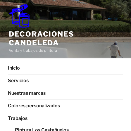
Saltar
al
contenido
DECORACIONES
CANDELEDA
Venta y trabajos de pintura
Inicio
Servicios
Nuestras marcas
Colores personalizados
Trabajos
Pintura Los Castañuelos