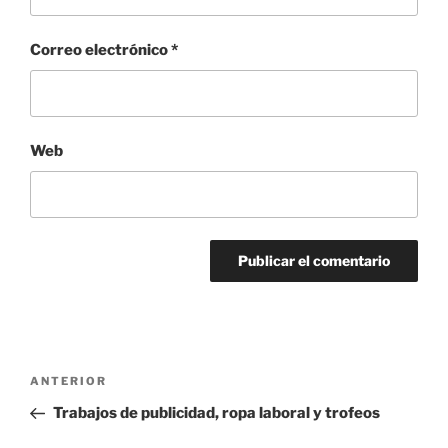
Correo electrónico
*
Web
Navegación
Entrada
ANTERIOR
de
anterior:
Trabajos de publicidad, ropa laboral y trofeos
entradas