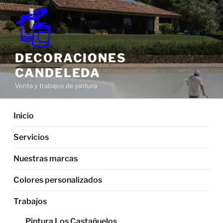
Saltar
al
contenido
DECORACIONES
CANDELEDA
Venta y trabajos de pintura
Inicio
Servicios
Nuestras marcas
Colores personalizados
Trabajos
Pintura Los Castañuelos