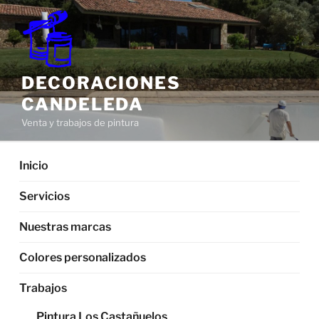
Saltar
al
contenido
DECORACIONES
CANDELEDA
Venta y trabajos de pintura
Inicio
Servicios
Nuestras marcas
Colores personalizados
Trabajos
Pintura Los Castañuelos