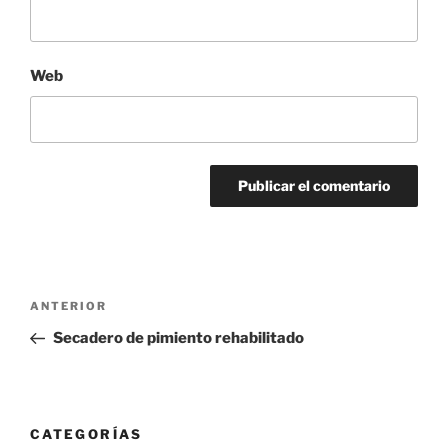
Web
Navegación
Entrada
ANTERIOR
de
anterior:
Secadero de pimiento rehabilitado
entradas
CATEGORÍAS