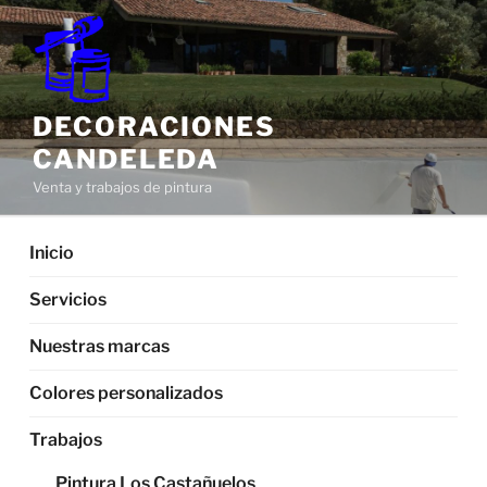
Saltar
al
contenido
DECORACIONES
CANDELEDA
Venta y trabajos de pintura
Inicio
Servicios
Nuestras marcas
Colores personalizados
Trabajos
Pintura Los Castañuelos