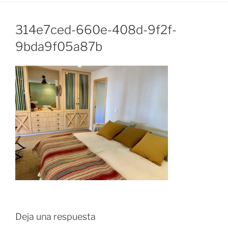
314e7ced-660e-408d-9f2f-
9bda9f05a87b
Deja una respuesta