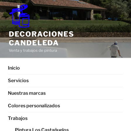
Saltar
al
contenido
DECORACIONES
CANDELEDA
Venta y trabajos de pintura
Inicio
Servicios
Nuestras marcas
Colores personalizados
Trabajos
Pintura Los Castañuelos