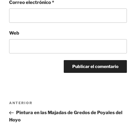
Correo electrónico
*
Web
Navegación
Entrada
ANTERIOR
de
anterior:
Pintura en las Majadas de Gredos de Poyales del
entradas
Hoyo