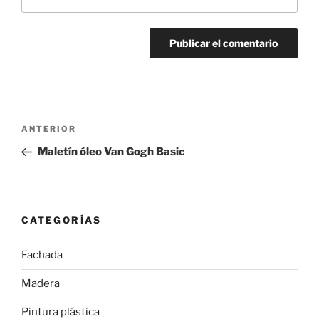
Navegación
Entrada
ANTERIOR
de
anterior:
Maletín óleo Van Gogh Basic
entradas
CATEGORÍAS
Fachada
Madera
Pintura plástica